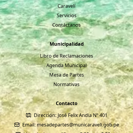
Caravelí
Servicios
Contáctanos
Municipalidad
Libro de Reclamaciones
Agenda Municipal
Mesa de Partes
Normativas
Contacto
Dirección: José Felix Andia Nº 401
Email: mesadepartes@municaraveli.gob.pe