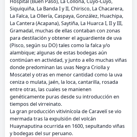
Hospital (Buen Paso), La Collona, Cuyo-Cuyo,
Siquiquiña, La Banda I y II, Chirisco, La Chacarera,
La Falca, La Ollería, Caspaya, González, Huachipa,
La Cantera (Acapana), Saytiña, La Huarca I, II y III,
Gramadal, muchas de ellas contaban con zonas
para destilación y obtener el aguardiente de uva
(Pisco, según su DO) tales como la falca y/o
alambique; algunas de estas bodegas aún
continúan en actividad, y junto a ello muchas viñas
donde predominan las uvas Negra Criolla y
Moscatel y otras en menor cantidad como la uva
ceniza o mulata, jaén, la loca, cantarilla, rosada
entre otras, las cuales se manienen
genéticamente puras desde su introducción en
tiempos del virreinato.
La gran producción vitivinícola de Caravelí se vio
mermada tras la expulsión del volcán
Huaynaputina ocurrida en 1600, sepultando viñas
y bodegas del sur peruano.