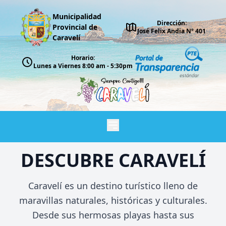
Municipalidad
Dirección:
Provincial de
José Felix Andia Nº 401
Caravelí
Horario:
Lunes a Viernes 8:00 am - 5:30pm
DESCUBRE CARAVELÍ
Caravelí es un destino turístico lleno de
maravillas naturales, históricas y culturales.
Desde sus hermosas playas hasta sus