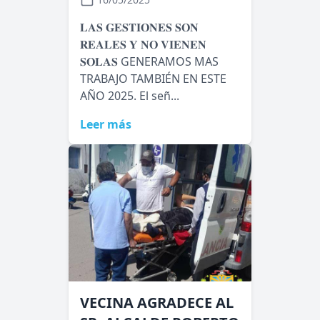
𝐋𝐀𝐒 𝐆𝐄𝐒𝐓𝐈𝐎𝐍𝐄𝐒 𝐒𝐎𝐍
𝐑𝐄𝐀𝐋𝐄𝐒 𝐘 𝐍𝐎 𝐕𝐈𝐄𝐍𝐄𝐍
𝐒𝐎𝐋𝐀𝐒 GENERAMOS MAS
TRABAJO TAMBIÉN EN ESTE
AÑO 2025. El señ...
Leer más
VECINA AGRADECE AL