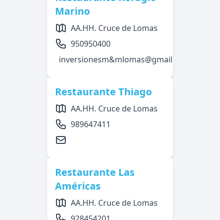
Marino
AA.HH. Cruce de Lomas
950950400
inversionesm&mlomas@gmail.com
Restaurante Thiago
AA.HH. Cruce de Lomas
989647411
Restaurante Las
Américas
AA.HH. Cruce de Lomas
928454201