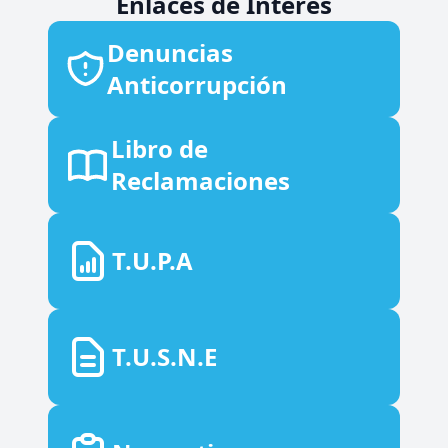
Enlaces de Interés
Denuncias
Anticorrupción
Libro de
Reclamaciones
T.U.P.A
T.U.S.N.E