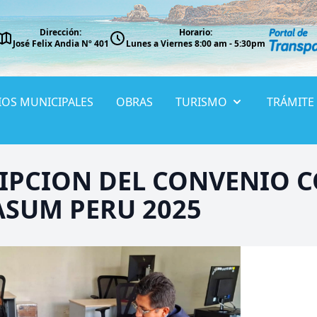
Dirección:
Horario:
José Felix Andia Nº 401
Lunes a Viernes 8:00 am - 5:30pm
IOS MUNICIPALES
OBRAS
TURISMO
TRÁMITE
RIPCION DEL CONVENIO 
SUM PERU 2025