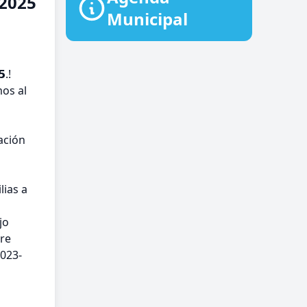
2025
Municipal
𝟱.!
mos al
ación
milias a
jo
pre
2023-