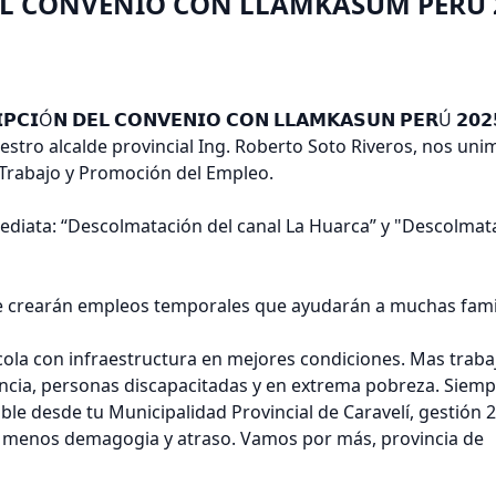
EL CONVENIO CON LLAMKASUM PERU 
𝗜Ó𝗡 𝗗𝗘𝗟 𝗖𝗢𝗡𝗩𝗘𝗡𝗜𝗢 𝗖𝗢𝗡 𝗟𝗟𝗔𝗠𝗞𝗔𝗦𝗨𝗡 𝗣𝗘𝗥Ú 𝟮𝟬𝟮
estro alcalde provincial Ing. Roberto Soto Riveros, nos uni
rabajo y Promoción del Empleo.
nmediata: “Descolmatación del canal La Huarca” y "Descolmat
𝐧𝐮𝐞𝐬𝐭𝐫𝐚 𝐠𝐞𝐧𝐭𝐞! Se crearán empleos temporales que ayudarán a muchas fa
ola con infraestructura en mejores condiciones. Mas traba
encia, personas discapacitadas y en extrema pobreza. Siem
e desde tu Municipalidad Provincial de Caravelí, gestión 
; menos demagogia y atraso. Vamos por más, provincia de