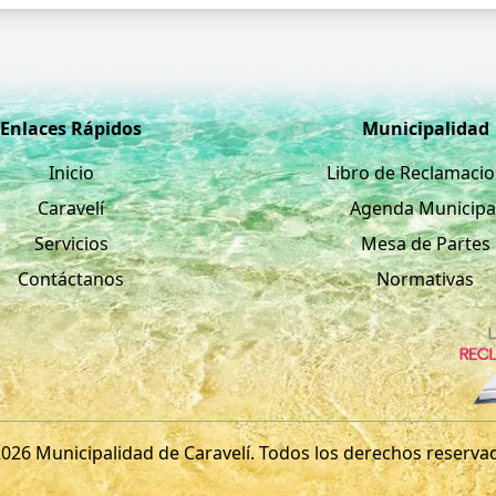
Enlaces Rápidos
Municipalidad
Inicio
Libro de Reclamaci
Caravelí
Agenda Municipa
Servicios
Mesa de Partes
Contáctanos
Normativas
026 Municipalidad de Caravelí. Todos los derechos reserva