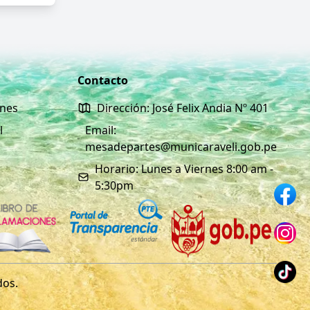
Contacto
ones
Dirección: José Felix Andia Nº 401
l
Email:
mesadepartes@municaraveli.gob.pe
Horario: Lunes a Viernes 8:00 am -
5:30pm
dos.