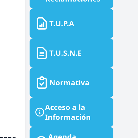
T.U.P.A
T.U.S.N.E
Normativa
Acceso a la
Información
Agenda