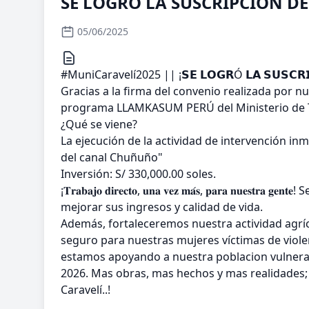
SE LOGRO LA SUSCRIPCION D
05/06/2025
#MuniCaravelí2025 || ¡𝗦𝗘 𝗟𝗢𝗚𝗥Ó 𝗟𝗔 𝗦𝗨𝗦𝗖𝗥𝗜𝗣
Gracias a la firma del convenio realizada por nu
programa LLAMKASUM PERÚ del Ministerio de T
¿Qué se viene?
La ejecución de la actividad de intervención i
del canal Chuñuño"
Inversión: S/ 330,000.00 soles.
¡𝐓𝐫𝐚𝐛𝐚𝐣𝐨 𝐝𝐢𝐫𝐞𝐜𝐭𝐨, 𝐮𝐧𝐚 𝐯𝐞𝐳 𝐦𝐚́𝐬, 𝐩𝐚𝐫𝐚 
mejorar sus ingresos y calidad de vida.
Además, fortaleceremos nuestra actividad agríc
seguro para nuestras mujeres víctimas de viol
estamos apoyando a nuestra poblacion vulnerabl
2026. Mas obras, mas hechos y mas realidades
Caravelí..!