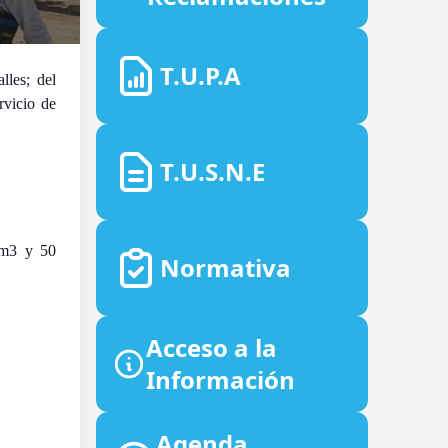
T.U.P.A
lles; del
rvicio de
T.U.S.N.E
5 m3 y 50
Normativa
Acceso a la
Información
Agenda