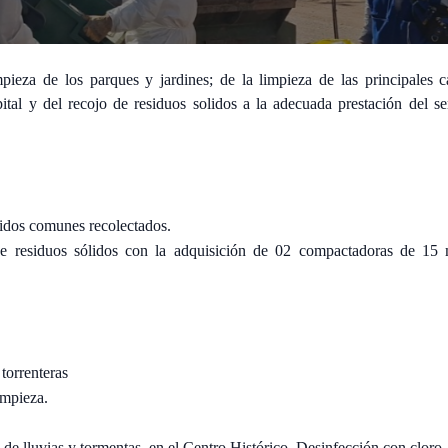
eza de los parques y jardines; de la limpieza de las principales ca
pital y del recojo de residuos solidos a la adecuada prestación del se
lidos comunes recolectados.
 de residuos sólidos con la adquisición de 02 compactadoras de 1
torrenteras
impieza.
e lluvias y tormentas, en el Centro Histórico. Desinfección con cloro.