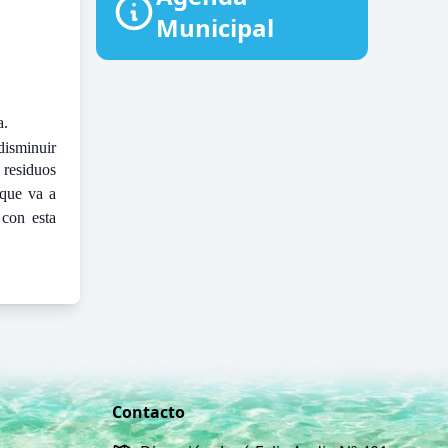
Municipal
a.
disminuir
 residuos
 que va a
 con esta
Contacto